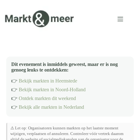
Ga
naar
de
inhoud
Dit evenement is inmiddels geweest, maar er is nog
genoeg leuks te ontdekken:
👉
Bekijk markten in Heemstede
👉
Bekijk markten in Noord-Holland
👉
Ontdek markten dit weekend
👉
Bekijk alle markten in Nederland
⚠️ Let op: Organisatoren kunnen markten op het laatste moment
wijzigen, verplaatsen of annuleren. Controleer vóór vertrek daarom
altijd de website of socialmediakanalen van de organisator voor de