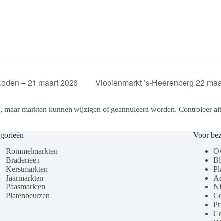
 Roden – 21 maart 2026
Vlooienmarkt ’s-Heerenberg 22 maar
, maar markten kunnen wijzigen of geannuleerd worden. Controleer altij
gorieën
Voor be
Rommelmarkten
Ov
Braderieën
Bl
Kerstmarkten
Pl
Jaarmarkten
Ad
Paasmarkten
Ni
Platenbeurzen
Co
Pr
Co