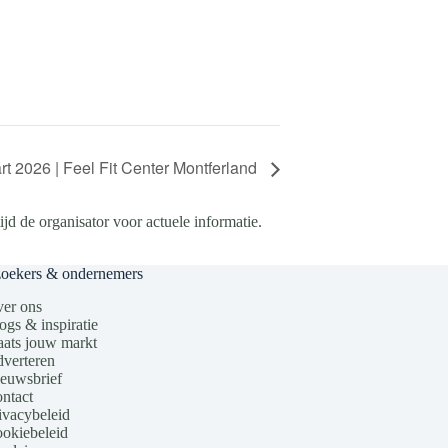
t 2026 | Feel Fit Center Montferland
d de organisator voor actuele informatie.
zoekers & ondernemers
er ons
ogs & inspiratie
aats jouw markt
verteren
euwsbrief
ntact
ivacybeleid
okiebeleid