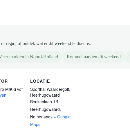
of regio, of ontdek wat er dit weekend te doen is.
Meer markten in Noord-Holland
Rommelmarkten dit weekend
TOR
LOCATIE
ro M!KKi vof
Sporthal Waardergolf,
 van
Heerhugowaard
Beukenlaan 1B
Heerhugowaard
,
Netherlands
+ Google
Maps