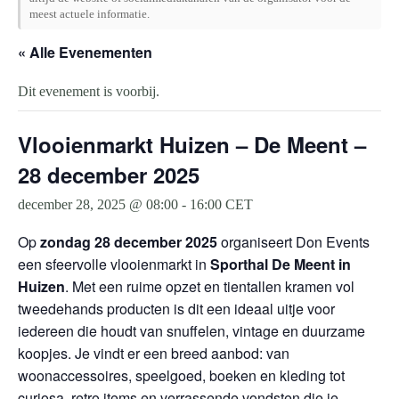
meest actuele informatie.
« Alle Evenementen
Dit evenement is voorbij.
Vlooienmarkt Huizen – De Meent –
28 december 2025
december 28, 2025 @ 08:00
-
16:00
CET
Op
zondag 28 december 2025
organiseert Don Events
een sfeervolle vlooienmarkt in
Sporthal De Meent in
Huizen
. Met een ruime opzet en tientallen kramen vol
tweedehands producten is dit een ideaal uitje voor
iedereen die houdt van snuffelen, vintage en duurzame
koopjes. Je vindt er een breed aanbod: van
woonaccessoires, speelgoed, boeken en kleding tot
curiosa, retro items en verrassende vondsten die je