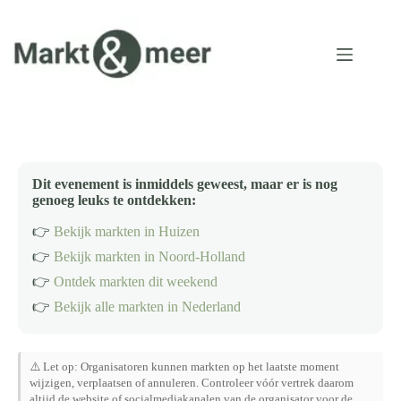
Ga
naar
de
inhoud
Dit evenement is inmiddels geweest, maar er is nog
genoeg leuks te ontdekken:
👉
Bekijk markten in Huizen
👉
Bekijk markten in Noord-Holland
👉
Ontdek markten dit weekend
👉
Bekijk alle markten in Nederland
⚠️ Let op: Organisatoren kunnen markten op het laatste moment
wijzigen, verplaatsen of annuleren. Controleer vóór vertrek daarom
altijd de website of socialmediakanalen van de organisator voor de