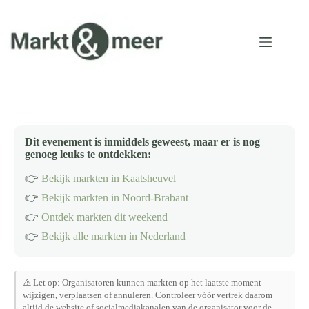
Ga
naar
de
inhoud
Dit evenement is inmiddels geweest, maar er is nog
genoeg leuks te ontdekken:
👉
Bekijk markten in Kaatsheuvel
👉
Bekijk markten in Noord-Brabant
👉
Ontdek markten dit weekend
👉
Bekijk alle markten in Nederland
⚠️ Let op: Organisatoren kunnen markten op het laatste moment
wijzigen, verplaatsen of annuleren. Controleer vóór vertrek daarom
altijd de website of socialmediakanalen van de organisator voor de