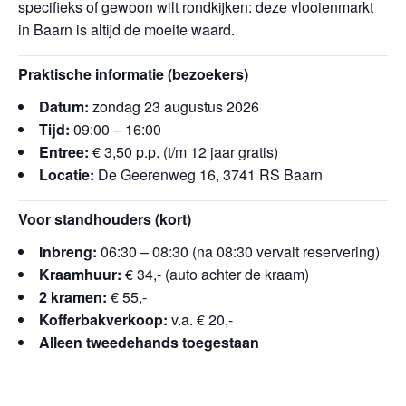
specifieks of gewoon wilt rondkijken: deze vlooienmarkt
in Baarn is altijd de moeite waard.
Praktische informatie (bezoekers)
Datum:
zondag 23 augustus 2026
Tijd:
09:00 – 16:00
Entree:
€ 3,50 p.p. (t/m 12 jaar gratis)
Locatie:
De Geerenweg 16, 3741 RS Baarn
Voor standhouders (kort)
Inbreng:
06:30 – 08:30 (na 08:30 vervalt reservering)
Kraamhuur:
€ 34,- (auto achter de kraam)
2 kramen:
€ 55,-
Kofferbakverkoop:
v.a. € 20,-
Alleen tweedehands toegestaan