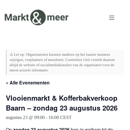
Ga
naar
de
inhoud
⚠️ Let op: Organisatoren kunnen markten op het laatste moment
wijzigen, verplaatsen of annuleren. Controleer vóór vertrek daarom
altijd de website of socialmediakanalen van de organisator voor de
meest actuele informatie.
« Alle Evenementen
Vlooienmarkt & Kofferbakverkoop
Baarn – zondag 23 augustus 2026
augustus 23 @ 09:00
-
16:00
CEST
Op
zondag 23 augustus 2026
ben je welkom bij de