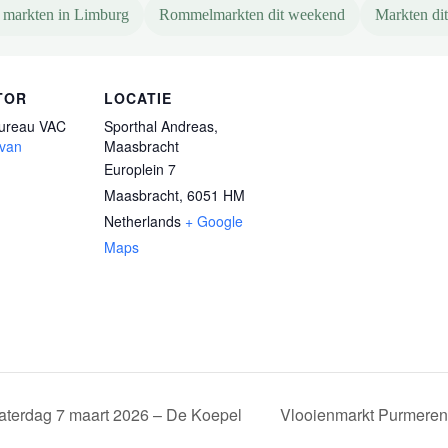
 markten in Limburg
Rommelmarkten dit weekend
Markten di
TOR
LOCATIE
Bureau VAC
Sporthal Andreas,
 van
Maasbracht
Europlein 7
Maasbracht
,
6051 HM
Netherlands
+ Google
Maps
aterdag 7 maart 2026 – De Koepel
Vlooienmarkt Purmerend