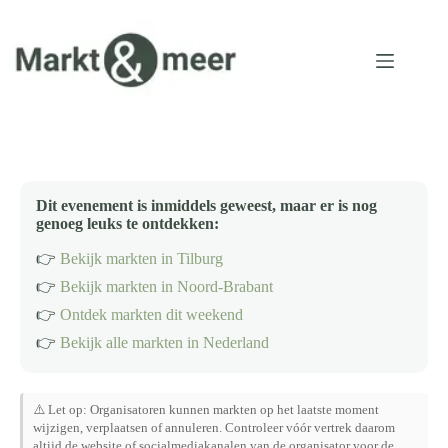
Ga
naar
de
inhoud
Dit evenement is inmiddels geweest, maar er is nog
genoeg leuks te ontdekken:
👉
Bekijk markten in Tilburg
👉
Bekijk markten in Noord-Brabant
👉
Ontdek markten dit weekend
👉
Bekijk alle markten in Nederland
⚠️ Let op: Organisatoren kunnen markten op het laatste moment
wijzigen, verplaatsen of annuleren. Controleer vóór vertrek daarom
altijd de website of socialmediakanalen van de organisator voor de