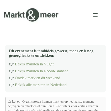
Ga
naar
de
inhoud
Dit evenement is inmiddels geweest, maar er is nog
genoeg leuks te ontdekken:
👉
Bekijk markten in Vught
👉
Bekijk markten in Noord-Brabant
👉
Ontdek markten dit weekend
👉
Bekijk alle markten in Nederland
⚠️ Let op: Organisatoren kunnen markten op het laatste moment
wijzigen, verplaatsen of annuleren. Controleer vóór vertrek daarom
altijd de website of socialmediakanalen van de organisator voor de