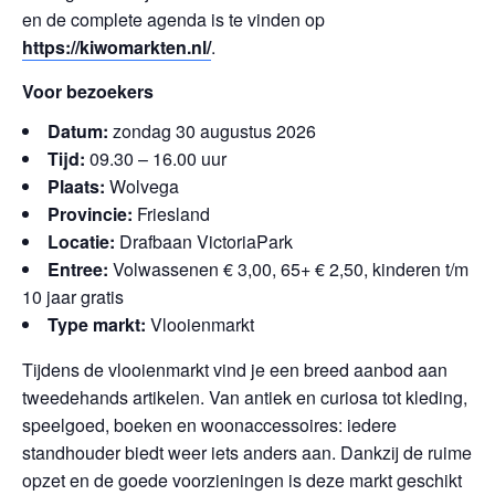
en de complete agenda is te vinden op
https://kiwomarkten.nl/
.
Voor bezoekers
Datum:
zondag 30 augustus 2026
Tijd:
09.30 – 16.00 uur
Plaats:
Wolvega
Provincie:
Friesland
Locatie:
Drafbaan VictoriaPark
Entree:
Volwassenen € 3,00, 65+ € 2,50, kinderen t/m
10 jaar gratis
Type markt:
Vlooienmarkt
Tijdens de vlooienmarkt vind je een breed aanbod aan
tweedehands artikelen. Van antiek en curiosa tot kleding,
speelgoed, boeken en woonaccessoires: iedere
standhouder biedt weer iets anders aan. Dankzij de ruime
opzet en de goede voorzieningen is deze markt geschikt