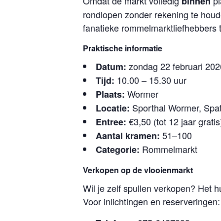
Omdat de markt volledig
pl
binnen
rondlopen zonder rekening te houde
fanatieke rommelmarktliefhebbers 
Praktische informatie
zondag 22 februari 202
Datum:
10.00 – 15.30 uur
Tijd:
Wormer
Plaats:
Sporthal Wormer, Spat
Locatie:
€3,50 (tot 12 jaar gratis
Entree:
51–100
Aantal kramen:
Rommelmarkt
Categorie:
Verkopen op de vlooienmarkt
Wil je zelf spullen verkopen? Het 
Voor inlichtingen en reserveringen: