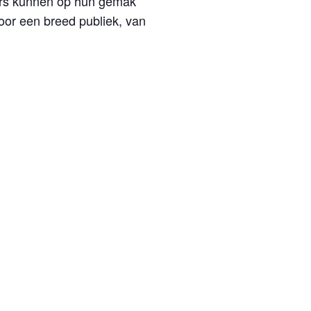
kers kunnen op hun gemak
oor een breed publiek, van