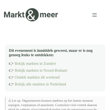
Ga
naar
de
inhoud
Dit evenement is inmiddels geweest, maar er is nog
genoeg leuks te ontdekken:
👉
Bekijk markten in Zundert
👉
Bekijk markten in Noord-Brabant
👉
Ontdek markten dit weekend
👉
Bekijk alle markten in Nederland
⚠️ Let op: Organisatoren kunnen markten op het laatste moment
wijzigen, verplaatsen of annuleren. Controleer vóór vertrek daarom
altijd de website of socialmediakanalen van de organisator voor de