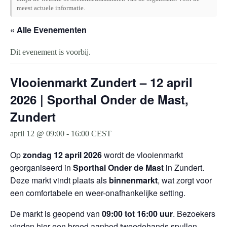
meest actuele informatie.
« Alle Evenementen
Dit evenement is voorbij.
Vlooienmarkt Zundert – 12 april
2026 | Sporthal Onder de Mast,
Zundert
april 12 @ 09:00
-
16:00
CEST
Op
zondag 12 april 2026
wordt de vlooienmarkt
georganiseerd in
Sporthal Onder de Mast
in
Zundert
.
Deze markt vindt plaats als
binnenmarkt
, wat zorgt voor
een comfortabele en weer-onafhankelijke setting.
De markt is geopend van
09:00 tot 16:00 uur
. Bezoekers
vinden hier een breed aanbod tweedehands spullen,