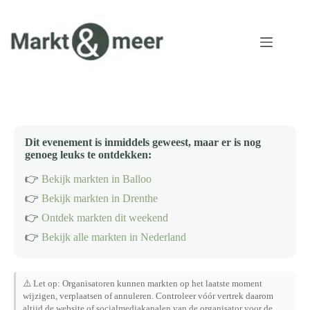
Ga
naar
de
inhoud
Dit evenement is inmiddels geweest, maar er is nog
genoeg leuks te ontdekken:
👉
Bekijk markten in Balloo
👉
Bekijk markten in Drenthe
👉
Ontdek markten dit weekend
👉
Bekijk alle markten in Nederland
⚠️ Let op: Organisatoren kunnen markten op het laatste moment
wijzigen, verplaatsen of annuleren. Controleer vóór vertrek daarom
altijd de website of socialmediakanalen van de organisator voor de