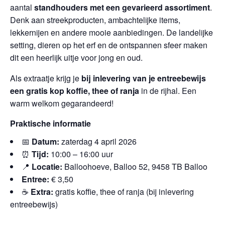
aantal
standhouders met een gevarieerd assortiment
.
Denk aan streekproducten, ambachtelijke items,
lekkernijen en andere mooie aanbiedingen. De landelijke
setting, dieren op het erf en de ontspannen sfeer maken
dit een heerlijk uitje voor jong en oud.
Als extraatje krijg je
bij inlevering van je entreebewijs
een gratis kop koffie, thee of ranja
in de rijhal. Een
warm welkom gegarandeerd!
Praktische informatie
📅
Datum:
zaterdag 4 april 2026
⏰
Tijd:
10:00 – 16:00 uur
📍
Locatie:
Balloohoeve, Balloo 52, 9458 TB Balloo
Entree:
€ 3,50
☕
Extra:
gratis koffie, thee of ranja (bij inlevering
entreebewijs)