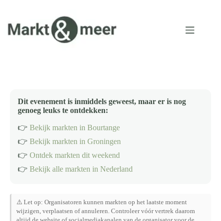
Ga
naar
de
inhoud
Dit evenement is inmiddels geweest, maar er is nog
genoeg leuks te ontdekken:
👉
Bekijk markten in Bourtange
👉
Bekijk markten in Groningen
👉
Ontdek markten dit weekend
👉
Bekijk alle markten in Nederland
⚠️ Let op: Organisatoren kunnen markten op het laatste moment
wijzigen, verplaatsen of annuleren. Controleer vóór vertrek daarom
altijd de website of socialmediakanalen van de organisator voor de