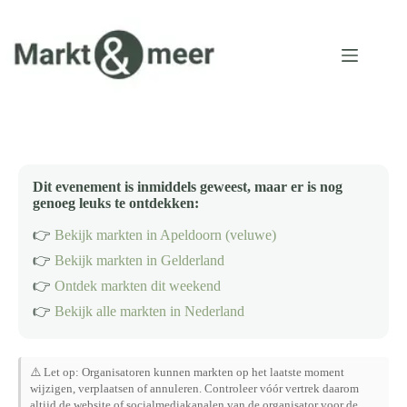
Ga
naar
de
inhoud
Dit evenement is inmiddels geweest, maar er is nog
genoeg leuks te ontdekken:
👉
Bekijk markten in Apeldoorn (veluwe)
👉
Bekijk markten in Gelderland
👉
Ontdek markten dit weekend
👉
Bekijk alle markten in Nederland
⚠️ Let op: Organisatoren kunnen markten op het laatste moment
wijzigen, verplaatsen of annuleren. Controleer vóór vertrek daarom
altijd de website of socialmediakanalen van de organisator voor de