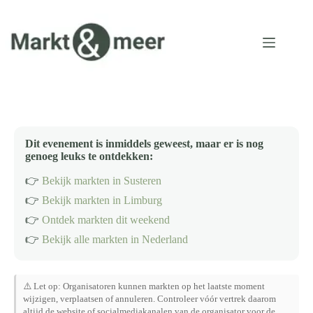
Ga
naar
de
inhoud
Dit evenement is inmiddels geweest, maar er is nog
genoeg leuks te ontdekken:
👉
Bekijk markten in Susteren
👉
Bekijk markten in Limburg
👉
Ontdek markten dit weekend
👉
Bekijk alle markten in Nederland
⚠️ Let op: Organisatoren kunnen markten op het laatste moment
wijzigen, verplaatsen of annuleren. Controleer vóór vertrek daarom
altijd de website of socialmediakanalen van de organisator voor de