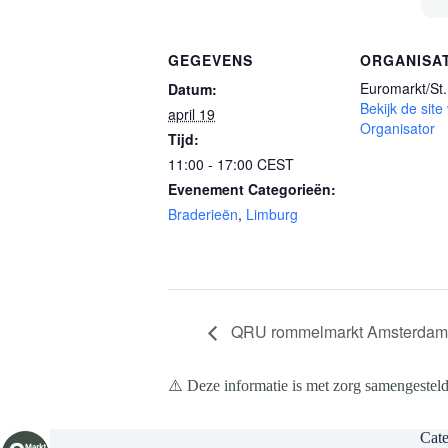
GEGEVENS
ORGANISA
Euromarkt/St. 
Datum:
Bekijk de site
april 19
Organisator
Tijd:
11:00 - 17:00
CEST
Evenement Categorieën:
Braderieën
,
Limburg
QRU rommelmarkt Amsterdam –
⚠️ Deze informatie is met zorg samengesteld
Cate