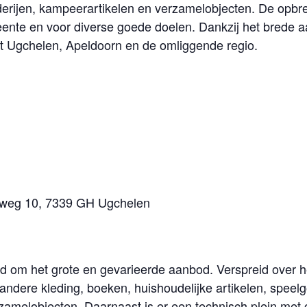
lderijen, kampeerartikelen en verzamelobjecten. De opbr
eente en voor diverse goede doelen. Dankzij het brede aa
uit Ugchelen, Apeldoorn en de omliggende regio.
seweg 10, 7339 GH Ugchelen
 om het grote en gevarieerde aanbod. Verspreid over het
dere kleding, boeken, huishoudelijke artikelen, speelg
rzamelobjecten. Daarnaast is er een technisch plein met