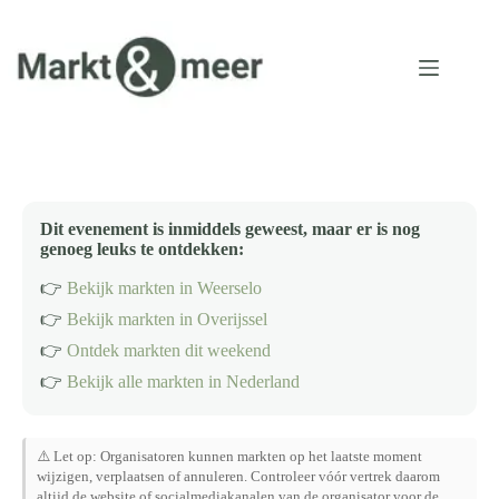
Ga
naar
de
inhoud
Dit evenement is inmiddels geweest, maar er is nog
genoeg leuks te ontdekken:
👉
Bekijk markten in Weerselo
👉
Bekijk markten in Overijssel
👉
Ontdek markten dit weekend
👉
Bekijk alle markten in Nederland
⚠️ Let op: Organisatoren kunnen markten op het laatste moment
wijzigen, verplaatsen of annuleren. Controleer vóór vertrek daarom
altijd de website of socialmediakanalen van de organisator voor de