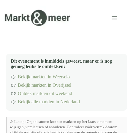
Ga
naar
de
inhoud
Dit evenement is inmiddels geweest, maar er is nog
genoeg leuks te ontdekken:
👉
Bekijk markten in Weerselo
👉
Bekijk markten in Overijssel
👉
Ontdek markten dit weekend
👉
Bekijk alle markten in Nederland
⚠️ Let op: Organisatoren kunnen markten op het laatste moment
wijzigen, verplaatsen of annuleren. Controleer vóór vertrek daarom
altijd de website of socialmediakanalen van de organisator voor de