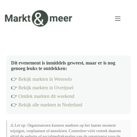
Ga
naar
de
inhoud
Dit evenement is inmiddels geweest, maar er is nog
genoeg leuks te ontdekken:
👉
Bekijk markten in Weerselo
👉
Bekijk markten in Overijssel
👉
Ontdek markten dit weekend
👉
Bekijk alle markten in Nederland
⚠️ Let op: Organisatoren kunnen markten op het laatste moment
wijzigen, verplaatsen of annuleren. Controleer vóór vertrek daarom
altijd de website of socialmediakanalen van de organisator voor de