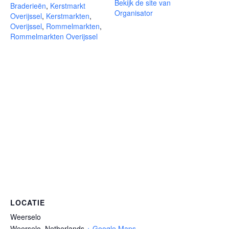
Bekijk de site van
Braderieën
,
Kerstmarkt
Organisator
Overijssel
,
Kerstmarkten
,
Overijssel
,
Rommelmarkten
,
Rommelmarkten Overijssel
LOCATIE
Weerselo
Weerselo
,
Netherlands
+ Google Maps