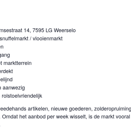
nsestraat 14, 7595 LG Weerselo
snuffelmarkt / vlooienmarkt
en
egang
t marktterrein
erdekt
elijnd
n aanwezig
 rolstoelvriendelijk
weedehands artikelen, nieuwe goederen, zolderopruiming
 Omdat het aanbod per week wisselt, is de markt vooral
.