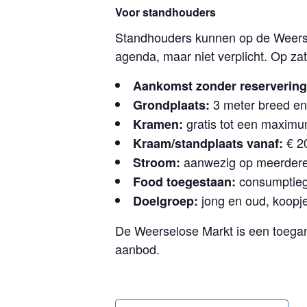
Voor standhouders
Standhouders kunnen op de Weersel
agenda, maar niet verplicht. Op z
Aankomst zonder reservering
3 meter breed en
Grondplaats:
gratis tot een maximu
Kramen:
€ 20
Kraam/standplaats vanaf:
aanwezig op meerdere 
Stroom:
consumptieg
Food toegestaan:
jong en oud, koopj
Doelgroep:
De Weerselose Markt is een toegan
aanbod.