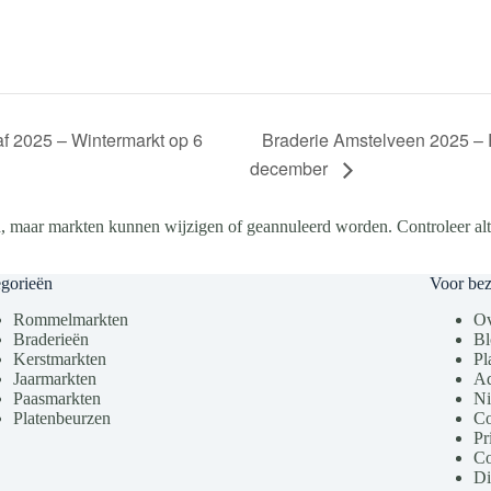
Braderie Amstelveen 2025 –
f 2025 – Wintermarkt op 6
december
, maar markten kunnen wijzigen of geannuleerd worden. Controleer altij
gorieën
Voor be
Rommelmarkten
Ov
Braderieën
Bl
Kerstmarkten
Pl
Jaarmarkten
Ad
Paasmarkten
Ni
Platenbeurzen
Co
Pr
Co
Di