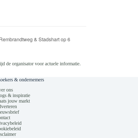
 Rembrandtweg & Stadshart op 6
d de organisator voor actuele informatie.
zoekers & ondernemers
er ons
ogs & inspiratie
aats jouw markt
verteren
euwsbrief
ntact
ivacybeleid
okiebeleid
sclaimer