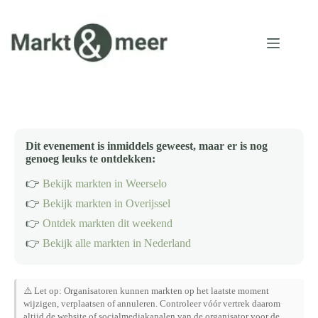
Ga
naar
de
inhoud
Dit evenement is inmiddels geweest, maar er is nog
genoeg leuks te ontdekken:
👉
Bekijk markten in Weerselo
👉
Bekijk markten in Overijssel
👉
Ontdek markten dit weekend
👉
Bekijk alle markten in Nederland
⚠️ Let op: Organisatoren kunnen markten op het laatste moment
wijzigen, verplaatsen of annuleren. Controleer vóór vertrek daarom
altijd de website of socialmediakanalen van de organisator voor de