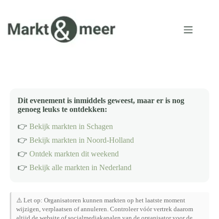
Ga
naar
de
inhoud
Dit evenement is inmiddels geweest, maar er is nog
genoeg leuks te ontdekken:
👉
Bekijk markten in Schagen
👉
Bekijk markten in Noord-Holland
👉
Ontdek markten dit weekend
👉
Bekijk alle markten in Nederland
⚠️ Let op: Organisatoren kunnen markten op het laatste moment
wijzigen, verplaatsen of annuleren. Controleer vóór vertrek daarom
altijd de website of socialmediakanalen van de organisator voor de