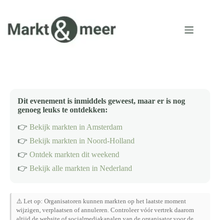
Ga
naar
de
inhoud
Dit evenement is inmiddels geweest, maar er is nog
genoeg leuks te ontdekken:
👉
Bekijk markten in Amsterdam
👉
Bekijk markten in Noord-Holland
👉
Ontdek markten dit weekend
👉
Bekijk alle markten in Nederland
⚠️ Let op: Organisatoren kunnen markten op het laatste moment
wijzigen, verplaatsen of annuleren. Controleer vóór vertrek daarom
altijd de website of socialmediakanalen van de organisator voor de