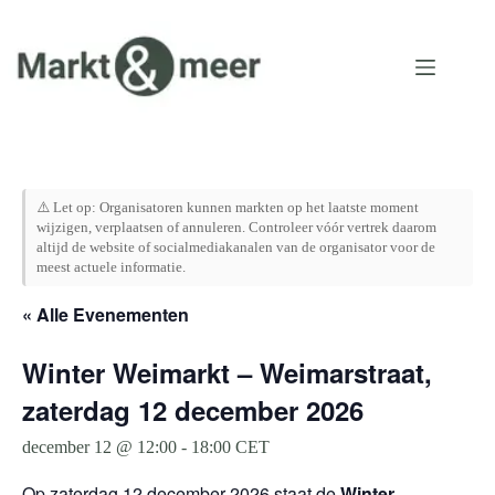
Ga
naar
de
inhoud
⚠️ Let op: Organisatoren kunnen markten op het laatste moment
wijzigen, verplaatsen of annuleren. Controleer vóór vertrek daarom
altijd de website of socialmediakanalen van de organisator voor de
meest actuele informatie.
« Alle Evenementen
Winter Weimarkt – Weimarstraat,
zaterdag 12 december 2026
december 12 @ 12:00
-
18:00
CET
Op zaterdag 12 december 2026 staat de
Winter