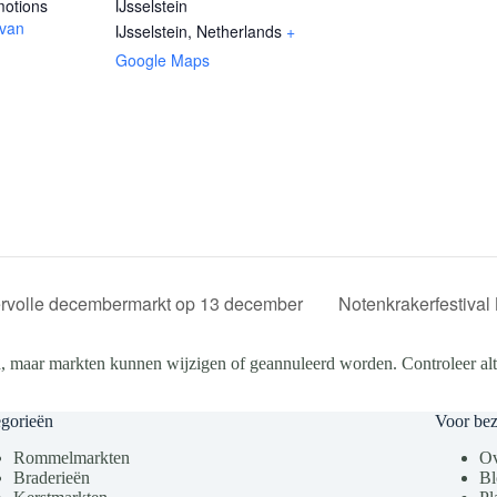
otions
IJsselstein
 van
IJsselstein
,
Netherlands
+
Google Maps
rvolle decembermarkt op 13 december
Notenkrakerfestiva
, maar markten kunnen wijzigen of geannuleerd worden. Controleer altij
gorieën
Voor be
Rommelmarkten
Ov
Braderieën
Bl