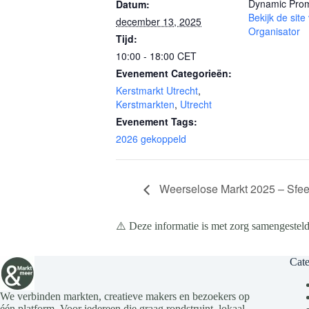
Dynamic Prom
Datum:
Bekijk de site
december 13, 2025
Organisator
Tijd:
10:00 - 18:00
CET
Evenement Categorieën:
Kerstmarkt Utrecht
,
Kerstmarkten
,
Utrecht
Evenement Tags:
2026 gekoppeld
Weerselose Markt 2025 – Sfee
⚠️ Deze informatie is met zorg samengesteld
Cate
We verbinden markten, creatieve makers en bezoekers op
één platform. Voor iedereen die graag rondstruint, lokaal