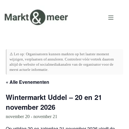
Ga
naar
de
inhoud
⚠️ Let op: Organisatoren kunnen markten op het laatste moment
wijzigen, verplaatsen of annuleren. Controleer vóór vertrek daarom
altijd de website of socialmediakanalen van de organisator voor de
meest actuele informatie.
« Alle Evenementen
Wintermarkt Uddel – 20 en 21
november 2026
november 20
-
november 21
Op vrijdag 20 en zaterdag 21 november 2026 vindt de