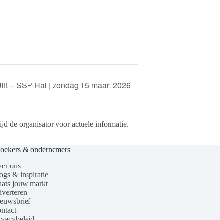
lft – SSP-Hal | zondag 15 maart 2026
d de organisator voor actuele informatie.
zoekers & ondernemers
er ons
ogs & inspiratie
aats jouw markt
verteren
euwsbrief
ntact
ivacybeleid