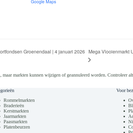
Google Maps
Mega Vlooienmarkt U
rtfondsen Groenendaal | 4 januari 2026
, maar markten kunnen wijzigen of geannuleerd worden. Controleer altij
gorieën
Voor be
Rommelmarkten
Ov
Braderieën
Bl
Kerstmarkten
Pl
Jaarmarkten
Ad
Paasmarkten
Ni
Platenbeurzen
Co
Pr