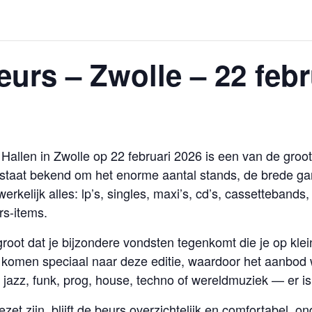
urs – Zwolle – 22 febr
llen in Zwolle op 22 februari 2026 is een van de groo
e staat bekend om het enorme aantal stands, de brede 
 werkelijk alles: lp’s, singles, maxi’s, cd’s, cassetteband
rs-items.
oot dat je bijzondere vondsten tegenkomt die je op klein
omen speciaal naar deze editie, waardoor het aanbod wer
 jazz, funk, prog, house, techno of wereldmuziek — er is 
 zijn, blijft de beurs overzichtelijk en comfortabel, on