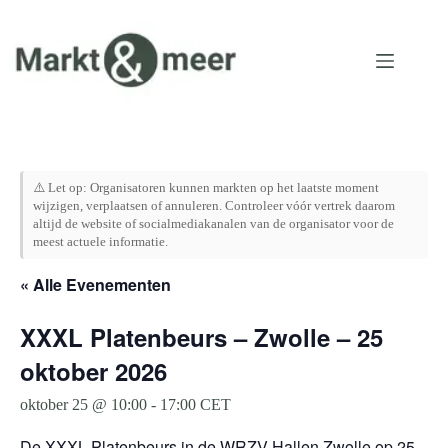
Ga
naar
de
inhoud
⚠️ Let op: Organisatoren kunnen markten op het laatste moment
wijzigen, verplaatsen of annuleren. Controleer vóór vertrek daarom
altijd de website of socialmediakanalen van de organisator voor de
meest actuele informatie.
« Alle Evenementen
XXXL Platenbeurs – Zwolle – 25
oktober 2026
oktober 25 @ 10:00
-
17:00
CET
De XXXL Platenbeurs in de WRZV Hallen Zwolle op 25