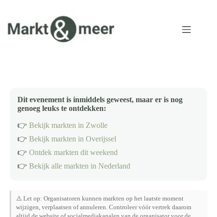
Ga
naar
de
inhoud
Dit evenement is inmiddels geweest, maar er is nog
genoeg leuks te ontdekken:
👉
Bekijk markten in Zwolle
👉
Bekijk markten in Overijssel
👉
Ontdek markten dit weekend
👉
Bekijk alle markten in Nederland
⚠️ Let op: Organisatoren kunnen markten op het laatste moment
wijzigen, verplaatsen of annuleren. Controleer vóór vertrek daarom
altijd de website of socialmediakanalen van de organisator voor de