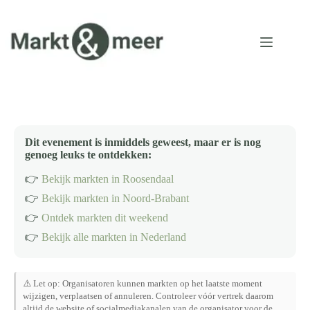
Ga
naar
de
inhoud
Dit evenement is inmiddels geweest, maar er is nog
genoeg leuks te ontdekken:
👉
Bekijk markten in Roosendaal
👉
Bekijk markten in Noord-Brabant
👉
Ontdek markten dit weekend
👉
Bekijk alle markten in Nederland
⚠️ Let op: Organisatoren kunnen markten op het laatste moment
wijzigen, verplaatsen of annuleren. Controleer vóór vertrek daarom
altijd de website of socialmediakanalen van de organisator voor de