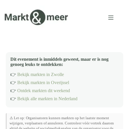
Ga
naar
de
inhoud
Dit evenement is inmiddels geweest, maar er is nog
genoeg leuks te ontdekken:
👉
Bekijk markten in Zwolle
👉
Bekijk markten in Overijssel
👉
Ontdek markten dit weekend
👉
Bekijk alle markten in Nederland
⚠️ Let op: Organisatoren kunnen markten op het laatste moment
wijzigen, verplaatsen of annuleren. Controleer vóór vertrek daarom
altijd de website of socialmediakanalen van de organisator voor de