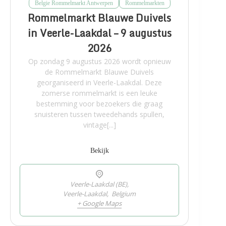
Belgie Rommelmarkt Antwerpen
Rommelmarkten
Rommelmarkt Blauwe Duivels
in Veerle-Laakdal – 9 augustus
2026
Op zondag 9 augustus 2026 wordt opnieuw
de Rommelmarkt Blauwe Duivels
georganiseerd in Veerle-Laakdal. Deze
zomerse rommelmarkt is een leuke
bestemming voor bezoekers die graag
snuisteren tussen tweedehands spullen,
vintage[...]
Bekijk
Veerle-Laakdal (BE),
Veerle-Laakdal
,
Belgium
+ Google Maps