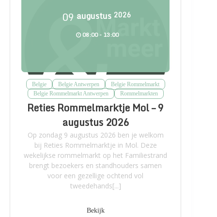
09
augustus
2026
08:00 - 13:00
Belgie
Belgie Antwerpen
Belgie Rommelmarkt
Belgie Rommelmarkt Antwerpen
Rommelmarkten
Reties Rommelmarktje Mol – 9
augustus 2026
Op zondag 9 augustus 2026 ben je welkom
bij Reties Rommelmarktje in Mol. Deze
wekelijkse rommelmarkt op het Familiestrand
brengt bezoekers en standhouders samen
voor een gezellige ochtend vol
tweedehands[...]
Bekijk