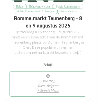
Belgie
Belgie Antwerpen
Belgie Rommelmarkt
Belgie Rommelmarkt Antwerpen
Rommelmarkten
Rommelmarkt Teunenberg – 8
en 9 augustus 2026
Op zaterdag 8 en zondag 9 augustus 2026
vindt een nieuwe editie van de Rommelmarkt
Teunenberg plaats op Domein Teunenberg in
Olen. Deze populaire binnen- en
buitenrommelmarkt trekt bezoekers die[...]
Bekijk
Olen (BE),
Olen
,
Belgium
+ Google Maps