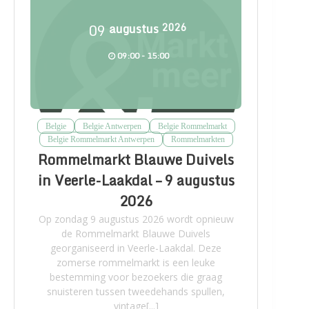
09
augustus
2026
09:00 - 15:00
Belgie
Belgie Antwerpen
Belgie Rommelmarkt
Belgie Rommelmarkt Antwerpen
Rommelmarkten
Rommelmarkt Blauwe Duivels
in Veerle-Laakdal – 9 augustus
2026
Op zondag 9 augustus 2026 wordt opnieuw
de Rommelmarkt Blauwe Duivels
georganiseerd in Veerle-Laakdal. Deze
zomerse rommelmarkt is een leuke
bestemming voor bezoekers die graag
snuisteren tussen tweedehands spullen,
vintage[...]