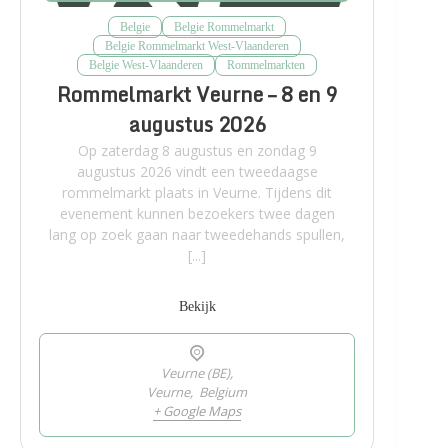
Belgie
Belgie Rommelmarkt
Belgie Rommelmarkt West-Vlaanderen
Belgie West-Vlaanderen
Rommelmarkten
Rommelmarkt Veurne – 8 en 9
augustus 2026
Op zaterdag 8 augustus en zondag 9
augustus 2026 vindt een tweedaagse
rommelmarkt plaats in Veurne. Tijdens dit
evenement kunnen bezoekers twee dagen
lang op zoek gaan naar tweedehands spullen,
[...]
Bekijk
Veurne (BE),
Veurne
,
Belgium
+ Google Maps