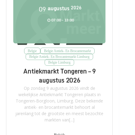
09
augustus
2026
07:00 - 13:00
Belgie
Belgie Antiek- En Brocantemarkt
Belgie Antiek- En Brocantemarkt Limburg
Belgie Limburg
Antiekmarkt Tongeren – 9
augustus 2026
Op zondag 9 augustus 2026 vindt de
wekelijkse Antiekmarkt Tongeren plaats in
Tongeren-Borgloon, Limburg. Deze bekende
antiek- en brocantemarkt behoort al
jarenlang tot de grootste en meest bezochte
markten van[...]