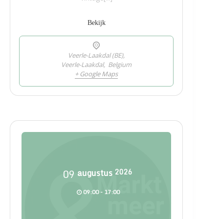
Bekijk
Veerle-Laakdal (BE),
Veerle-Laakdal
,
Belgium
+ Google Maps
09
augustus
2026
09:00 - 17:00