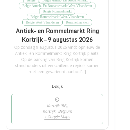
Belgie
Belgie Antiek- En Brocantemarkt
Belgie Antiek- En Brocantemarkt West-Vlaanderen
Belgie Rommelmarkt
Belgie Rommelmarkt West-Vlaanderen
Belgie West-Vlaanderen
Rommelmarkten
Antiek- en Rommelmarkt Ring
Kortrijk – 9 augustus 2026
Op zondag 9 augustus 2026 vindt opnieuw de
Antiek- en Rommelmarkt Ring Kortrijk plaats.
Op de parking van Ring Kortrijk komen
standhouders uit verschillende regio's samen
met een gevarieerd aanbod[...]
Bekijk
Kortrijk (BE),
Kortrijk
,
Belgium
+ Google Maps