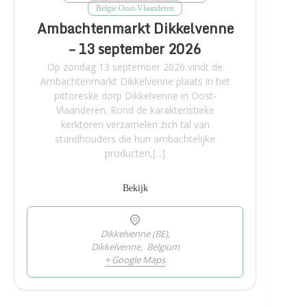
Belgie Oost-Vlaanderen
Ambachtenmarkt Dikkelvenne
– 13 september 2026
Op zondag 13 september 2026 vindt de
Ambachtenmarkt Dikkelvenne plaats in het
pittoreske dorp Dikkelvenne in Oost-
Vlaanderen. Rond de karakteristieke
kerktoren verzamelen zich tal van
standhouders die hun ambachtelijke
producten,[...]
Bekijk
Dikkelvenne (BE),
Dikkelvenne
,
Belgium
+ Google Maps