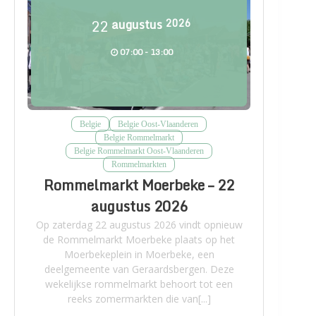
22
augustus
2026
07:00 - 13:00
Belgie
Belgie Oost-Vlaanderen
Belgie Rommelmarkt
Belgie Rommelmarkt Oost-Vlaanderen
Rommelmarkten
Rommelmarkt Moerbeke – 22
augustus 2026
Op zaterdag 22 augustus 2026 vindt opnieuw
de Rommelmarkt Moerbeke plaats op het
Moerbekeplein in Moerbeke, een
deelgemeente van Geraardsbergen. Deze
wekelijkse rommelmarkt behoort tot een
reeks zomermarkten die van[...]