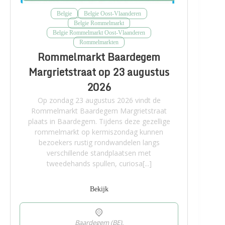
Belgie
Belgie Oost-Vlaanderen
Belgie Rommelmarkt
Belgie Rommelmarkt Oost-Vlaanderen
Rommelmarkten
Rommelmarkt Baardegem
Margrietstraat op 23 augustus
2026
Op zondag 23 augustus 2026 vindt de
Rommelmarkt Baardegem Margrietstraat
plaats in Baardegem. Tijdens deze gezellige
rommelmarkt op kermiszondag kunnen
bezoekers rustig rondwandelen langs
verschillende standplaatsen met
tweedehands spullen, curiosa[...]
Bekijk
Baardegem (BE),