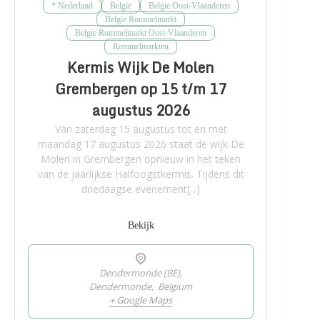
* Nederland
Belgie
Belgie Oost-Vlaanderen
Belgie Rommelmarkt
Belgie Rommelmarkt Oost-Vlaanderen
Rommelmarkten
Kermis Wijk De Molen
Grembergen op 15 t/m 17
augustus 2026
Van zaterdag 15 augustus tot en met
maandag 17 augustus 2026 staat de wijk De
Molen in Grembergen opnieuw in het teken
van de jaarlijkse Halfoogstkermis. Tijdens dit
driedaagse evenement[...]
Bekijk
Dendermonde (BE),
Dendermonde
,
Belgium
+ Google Maps