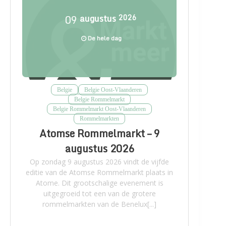
09
augustus
2026
De hele dag
Belgie
Belgie Oost-Vlaanderen
Belgie Rommelmarkt
Belgie Rommelmarkt Oost-Vlaanderen
Rommelmarkten
Atomse Rommelmarkt – 9
augustus 2026
Op zondag 9 augustus 2026 vindt de vijfde
editie van de Atomse Rommelmarkt plaats in
Atome. Dit grootschalige evenement is
uitgegroeid tot een van de grotere
rommelmarkten van de Benelux[...]