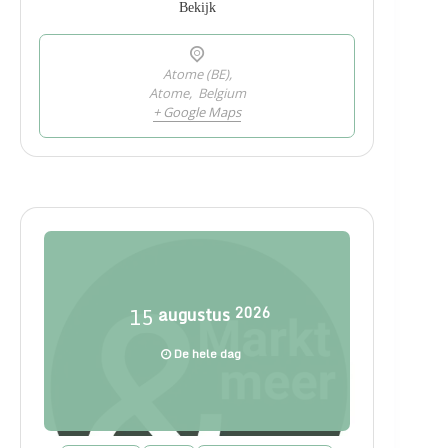
Bekijk
Atome (BE),
Atome
,
Belgium
+ Google Maps
15
augustus
2026
De hele dag