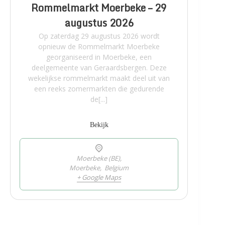
Rommelmarkt Moerbeke – 29
augustus 2026
Op zaterdag 29 augustus 2026 wordt
opnieuw de Rommelmarkt Moerbeke
georganiseerd in Moerbeke, een
deelgemeente van Geraardsbergen. Deze
wekelijkse rommelmarkt maakt deel uit van
een reeks zomermarkten die gedurende
de[...]
Bekijk
Moerbeke (BE),
Moerbeke
,
Belgium
+ Google Maps