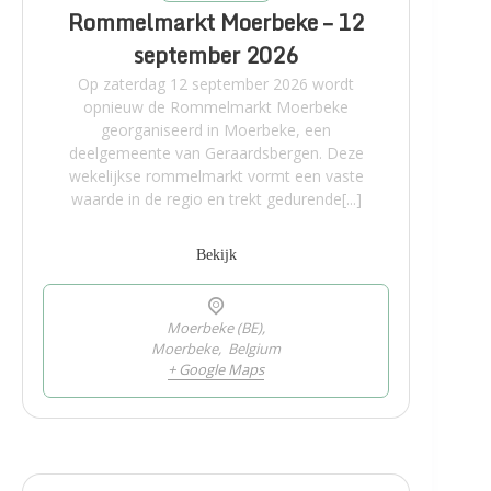
Rommelmarkt Moerbeke – 12
september 2026
Op zaterdag 12 september 2026 wordt
opnieuw de Rommelmarkt Moerbeke
georganiseerd in Moerbeke, een
deelgemeente van Geraardsbergen. Deze
wekelijkse rommelmarkt vormt een vaste
waarde in de regio en trekt gedurende[...]
Bekijk
Moerbeke (BE),
Moerbeke
,
Belgium
+ Google Maps