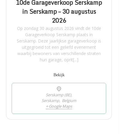
10de Garageverkoop Serskamp
in Serskamp – 30 augustus
2026
Op zondag 30 augustus 2026 vindt de 10de
Garageverkoop Serskamp plaats in
Serskamp. Deze jaarlijkse garageverkoop is
uitgegroeid tot een geliefd evenement
waarbij bewoners van verschillende straten
hun garage, oprit[...]
Bekijk
Serskamp (BE),
Serskamp
,
Belgium
+ Google Maps