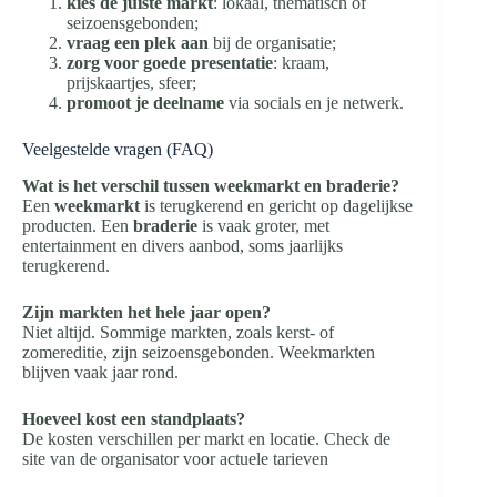
kies de juiste markt
: lokaal, thematisch of
seizoensgebonden;
vraag een plek aan
bij de organisatie;
zorg voor goede presentatie
: kraam,
prijskaartjes, sfeer;
promoot je deelname
via socials en je netwerk.
Veelgestelde vragen (FAQ)
Wat is het verschil tussen weekmarkt en braderie?
Een
weekmarkt
is terugkerend en gericht op dagelijkse
producten. Een
braderie
is vaak groter, met
entertainment en divers aanbod, soms jaarlijks
terugkerend.
Zijn markten het hele jaar open?
Niet altijd. Sommige markten, zoals kerst- of
zomereditie, zijn seizoensgebonden. Weekmarkten
blijven vaak jaar rond.
Hoeveel kost een standplaats?
De kosten verschillen per markt en locatie. Check de
site van de organisator voor actuele tarieven