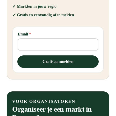
✓ Markten in jouw regio
✓ Gratis en eenvoudig af te melden
*
Email
*
*
E
m
a
i
Gratis aanmelden
l
VOOR ORGANISATOREN
Organiseer je een markt in