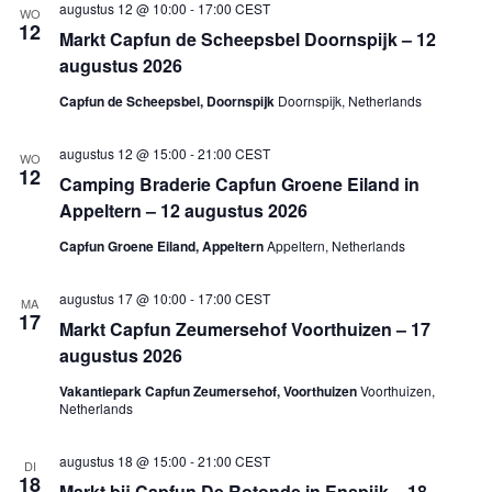
augustus 12 @ 10:00
-
17:00
CEST
n
WO
12
a
Markt Capfun de Scheepsbel Doornspijk – 12
v
augustus 2026
i
g
Capfun de Scheepsbel, Doornspijk
Doornspijk, Netherlands
a
t
i
augustus 12 @ 15:00
-
21:00
CEST
WO
e
12
Camping Braderie Capfun Groene Eiland in
Appeltern – 12 augustus 2026
Capfun Groene Eiland, Appeltern
Appeltern, Netherlands
augustus 17 @ 10:00
-
17:00
CEST
MA
17
Markt Capfun Zeumersehof Voorthuizen – 17
augustus 2026
Vakantiepark Capfun Zeumersehof, Voorthuizen
Voorthuizen,
Netherlands
augustus 18 @ 15:00
-
21:00
CEST
DI
18
Markt bij Capfun De Rotonde in Enspijk – 18