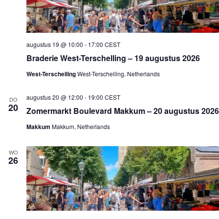
n
a
v
i
g
augustus 19 @ 10:00
-
17:00
CEST
a
Braderie West-Terschelling – 19 augustus 2026
t
i
West-Terschelling
West-Terschelling, Netherlands
e
augustus 20 @ 12:00
-
19:00
CEST
DO
20
Zomermarkt Boulevard Makkum – 20 augustus 2026
Makkum
Makkum, Netherlands
WO
26