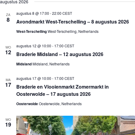
e
augustus 2026
j
n
n
k
l
s
e
e
e
e
t
augustus 8 @ 17:00
-
22:00
CEST
m
m
ZA
n
c
8
e
e
Avondmarkt West-Terschelling – 8 augustus 2026
t
n
n
e
t
t
West-Terschelling
West-Terschelling, Netherlands
e
e
w
r
n
e
e
augustus 12 @ 10:00
-
17:00
CEST
Z
e
e
WO
12
o
r
n
Braderie Midsland – 12 augustus 2026
e
g
d
a
k
a
Midsland
Midsland, Netherlands
t
e
v
u
n
e
m
augustus 17 @ 10:00
-
17:00
CEST
e
n
MA
.
17
n
n
Braderie en Vlooienmarkt Zomermarkt in
w
a
Oosterwolde – 17 augustus 2026
e
v
e
i
Oosterwolde
Oosterwolde, Netherlands
r
g
g
a
e
t
WO
v
i
19
e
e
n