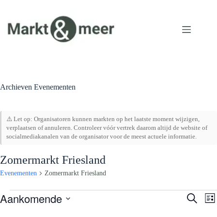
Ga
naar
de
inhoud
Archieven
Evenementen
⚠️ Let op: Organisatoren kunnen markten op het laatste moment wijzigen,
verplaatsen of annuleren. Controleer vóór vertrek daarom altijd de website of
socialmediakanalen van de organisator voor de meest actuele informatie.
Zomermarkt Friesland
Evenementen
Zomermarkt Friesland
Evenementen
Aankomende
E
E
Z
L
v
v
o
S
i
e
e
e