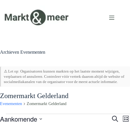
Ga
naar
de
inhoud
Archieven
Evenementen
⚠️ Let op: Organisatoren kunnen markten op het laatste moment wijzigen,
verplaatsen of annuleren. Controleer vóór vertrek daarom altijd de website of
socialmediakanalen van de organisator voor de meest actuele informatie.
Zomermarkt Gelderland
Evenementen
Zomermarkt Gelderland
Evenementen
Aankomende
E
E
Z
L
v
v
o
S
i
e
e
e