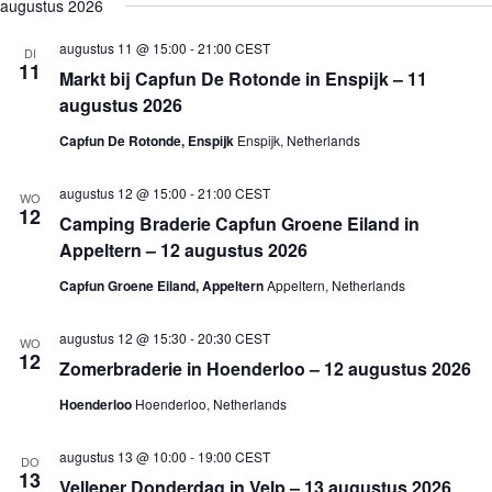
e
augustus 2026
j
n
n
k
l
s
e
e
e
e
t
augustus 11 @ 15:00
-
21:00
CEST
m
m
DI
n
c
11
e
e
Markt bij Capfun De Rotonde in Enspijk – 11
t
n
n
e
augustus 2026
t
t
e
e
w
r
Capfun De Rotonde, Enspijk
Enspijk, Netherlands
n
e
e
Z
e
e
o
r
n
augustus 12 @ 15:00
-
21:00
CEST
WO
e
g
d
12
Camping Braderie Capfun Groene Eiland in
a
k
a
t
Appeltern – 12 augustus 2026
e
v
u
n
e
m
Capfun Groene Eiland, Appeltern
Appeltern, Netherlands
e
n
.
n
n
w
a
augustus 12 @ 15:30
-
20:30
CEST
WO
e
v
12
Zomerbraderie in Hoenderloo – 12 augustus 2026
e
i
r
g
Hoenderloo
Hoenderloo, Netherlands
g
a
e
t
v
i
augustus 13 @ 10:00
-
19:00
CEST
DO
e
e
13
Velleper Donderdag in Velp – 13 augustus 2026
n