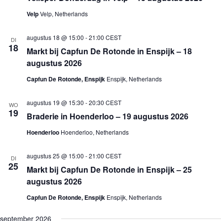
n
Velp
Velp, Netherlands
a
v
i
augustus 18 @ 15:00
-
21:00
CEST
DI
g
18
Markt bij Capfun De Rotonde in Enspijk – 18
a
t
augustus 2026
i
e
Capfun De Rotonde, Enspijk
Enspijk, Netherlands
augustus 19 @ 15:30
-
20:30
CEST
WO
19
Braderie in Hoenderloo – 19 augustus 2026
Hoenderloo
Hoenderloo, Netherlands
augustus 25 @ 15:00
-
21:00
CEST
DI
25
Markt bij Capfun De Rotonde in Enspijk – 25
augustus 2026
Capfun De Rotonde, Enspijk
Enspijk, Netherlands
september 2026