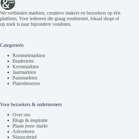
e
t
v
i
We verbinden markten, creatieve makers en bezoekers op één
e
e
platform. Voor iedereen die graag rondstruint, lokaal shopt of
n
op zoek is naar bijzondere vondsten.
n
a
v
i
Categorieën
g
a
Rommelmarkten
t
Braderieën
i
Kerstmarkten
e
Jaarmarkten
Paasmarkten
Platenbeurzen
Voor bezoekers & ondernemers
Over ons
Blogs & inspiratie
Plaats jouw markt
Adverteren
Nieuwsbrief