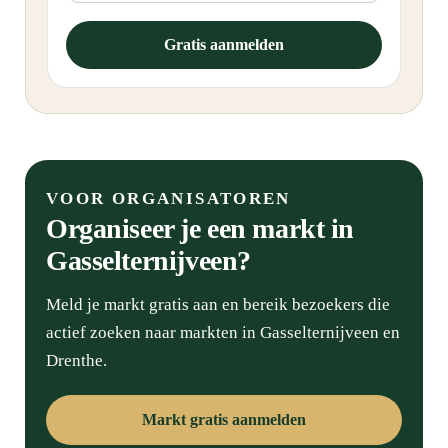
l
*
Gratis aanmelden
E
m
a
i
l
VOOR ORGANISATOREN
Organiseer je een markt in
Gasselternijveen?
Meld je markt gratis aan en bereik bezoekers die
actief zoeken naar markten in Gasselternijveen en
Drenthe.
Markt gratis aanmelden