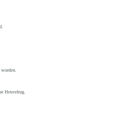
d.
r worden.
tse Heuvelrug.