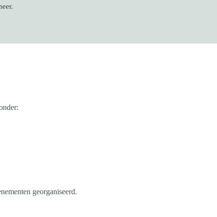
meer.
onder:
venementen georganiseerd.