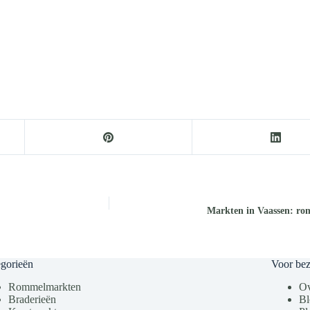
Markten in Vaassen: ro
gorieën
Voor be
Rommelmarkten
Ov
Braderieën
Bl