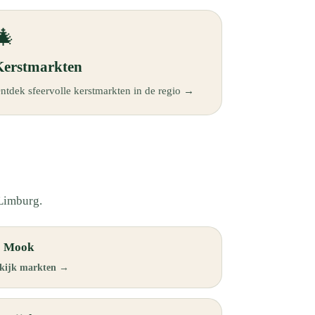
🎄
Kerstmarkten
ntdek sfeervolle kerstmarkten in de regio →
-Limburg.
 Mook
kijk markten →