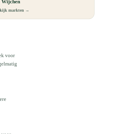
 Wijchen
kijk markten →
ek voor
gelmatig
ere