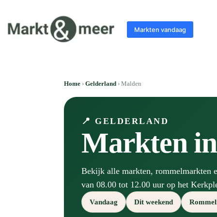
Markten vandaag
Home
›
Gelderland
› Malden
📍 GELDERLAND
Markten i
Bekijk alle markten, rommelmarkten e
van 08.00 tot 12.00 uur op het Kerkpl
Vandaag
Dit weekend
Rommel