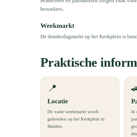
Braderieën en jaarmarkten zorgen vaak voor 
bezoekers.
Weekmarkt
De donderdagmarkt op het Kerkplein is hand
Praktische inform
📍

Locatie
P
De vaste weekmarkt wordt
In 
gehouden op het Kerkplein in
pa
Malden.
gr
dru