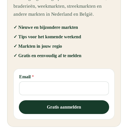
braderieën, weekmarkten, streekmarkten en
andere markten in Nederland en België.
✓ Nieuwe en bijzondere markten
✓ Tips voor het komende weekend
✓ Markten in jouw regio
✓ Gratis en eenvoudig af te melden
E
Email
*
m
a
i
l
*
Gratis aanmelden
E
m
a
i