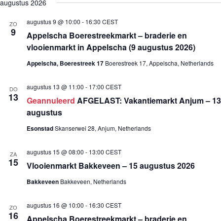
e
augustus 2026
j
n
n
k
l
s
e
e
e
e
t
augustus 9 @ 10:00
-
16:30
CEST
m
m
ZO
n
c
9
e
e
Appelscha Boerestreekmarkt – braderie en
t
n
n
e
vlooienmarkt in Appelscha (9 augustus 2026)
t
t
e
e
w
r
Appelscha, Boerestreek 17
Boerestreek 17, Appelscha, Netherlands
n
e
e
Z
e
e
o
r
n
augustus 13 @ 11:00
-
17:00
CEST
DO
e
g
d
13
Geannuleerd
AFGELAST: Vakantiemarkt Anjum – 13
a
k
a
t
augustus
e
v
u
n
e
m
Esonstad
Skanserwei 28, Anjum, Netherlands
e
n
.
n
n
w
a
augustus 15 @ 08:00
-
13:00
CEST
ZA
e
v
15
Vlooienmarkt Bakkeveen – 15 augustus 2026
e
i
r
g
Bakkeveen
Bakkeveen, Netherlands
g
a
e
t
v
i
augustus 16 @ 10:00
-
16:30
CEST
ZO
e
e
16
Appelscha Boerestreekmarkt – braderie en
n