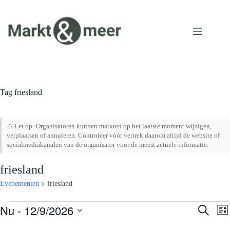
Ga
naar
de
inhoud
Tag
friesland
⚠️ Let op: Organisatoren kunnen markten op het laatste moment wijzigen,
verplaatsen of annuleren. Controleer vóór vertrek daarom altijd de website of
socialmediakanalen van de organisator voor de meest actuele informatie.
friesland
Evenementen
friesland
Evenementen
Nu
 - 
12/9/2026
E
E
Z
L
v
v
o
S
i
e
e
e