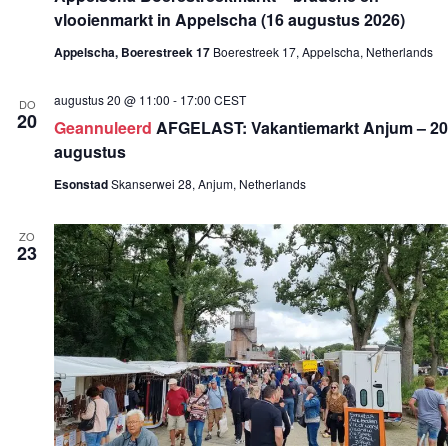
n
vlooienmarkt in Appelscha (16 augustus 2026)
a
v
Appelscha, Boerestreek 17
Boerestreek 17, Appelscha, Netherlands
i
g
augustus 20 @ 11:00
-
17:00
CEST
a
DO
20
t
Geannuleerd
AFGELAST: Vakantiemarkt Anjum – 20
i
augustus
e
Esonstad
Skanserwei 28, Anjum, Netherlands
ZO
23