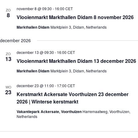
n
november 8 @ 09:30
-
16:00
CET
a
ZO
8
v
Vlooienmarkt Markthallen Didam 8 november 2026
i
g
Markthallen Didam
Marktplein 3, Didam, Netherlands
a
t
december 2026
i
e
december 13 @ 09:30
-
16:00
CET
ZO
13
Vlooienmarkt Markthallen Didam 13 december 2026
Markthallen Didam
Marktplein 3, Didam, Netherlands
december 23 @ 11:00
-
17:00
CET
WO
23
Kerstmarkt Ackersate Voorthuizen 23 december
2026 | Winterse kerstmarkt
Vakantiepark Ackersate, Voorthuizen
Harremaatweg, Voorthuizen,
Netherlands