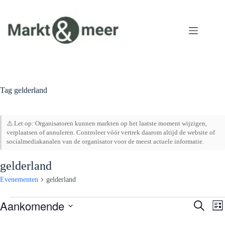
Ga
naar
de
inhoud
Tag
gelderland
⚠️ Let op: Organisatoren kunnen markten op het laatste moment wijzigen,
verplaatsen of annuleren. Controleer vóór vertrek daarom altijd de website of
socialmediakanalen van de organisator voor de meest actuele informatie.
gelderland
Evenementen
gelderland
Evenementen
Aankomende
E
E
Z
L
v
v
o
S
i
e
e
e