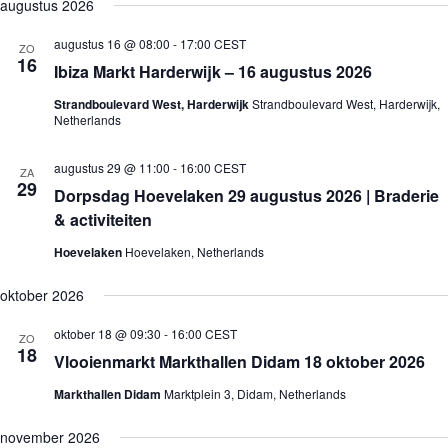
e
augustus 2026
j
n
n
k
l
s
e
e
e
e
t
augustus 16 @ 08:00
-
17:00
CEST
m
m
ZO
n
c
16
e
e
Ibiza Markt Harderwijk – 16 augustus 2026
t
n
n
e
t
t
Strandboulevard West, Harderwijk
Strandboulevard West, Harderwijk,
e
e
w
Netherlands
r
n
e
e
Z
e
e
augustus 29 @ 11:00
-
16:00
CEST
o
r
n
ZA
29
e
g
d
Dorpsdag Hoevelaken 29 augustus 2026 | Braderie
a
k
a
& activiteiten
t
e
v
u
n
e
Hoevelaken
Hoevelaken, Netherlands
m
e
n
.
n
n
oktober 2026
w
a
e
v
e
i
oktober 18 @ 09:30
-
16:00
CEST
ZO
18
r
g
Vlooienmarkt Markthallen Didam 18 oktober 2026
g
a
e
t
Markthallen Didam
Marktplein 3, Didam, Netherlands
v
i
e
e
november 2026
n